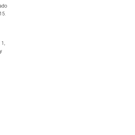
lado
15.
 1,
y