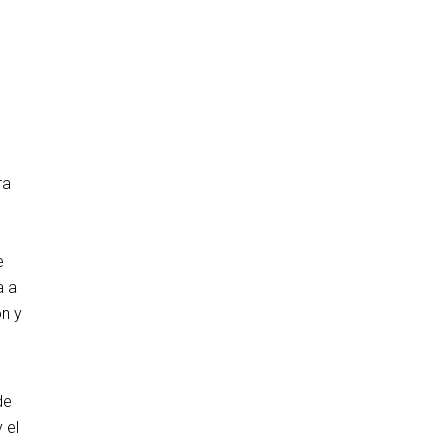
ra
e
a a
ón y
de
 el