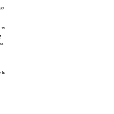
las
e
gos.
5
eso
 tu