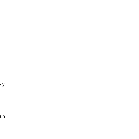
o y
 un