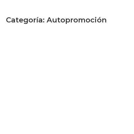
Categoría:
Autopromoción
¿Qué es la autopromoción de